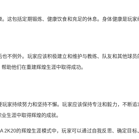
康。这包括定期锻炼、健康饮食和充足的休息。身体健康是玩家
。
后也不例外。玩家应该积极建立和维护与教练、队友和其他球员
，帮助他们在重建辉煌生涯中取得成功。
要玩家持续努力和坚持不懈。玩家应该保持专注和毅力，不断追
职业生涯中取得辉煌的成就。
A 2K20的辉煌生涯模式中，玩家可以通过自我反思、确定目标