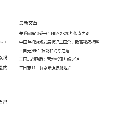
最新文章
关系网解锁乔丹：NBA 2K20的传奇之路
-10
中国单机游戏发展状况
三国杀：致富秘籍揭晓
三国无双5：技能栏清除之道
以扮
三国志战略版：营地帐篷升级之道
役的
三国志11：探索最强技能组合
自己