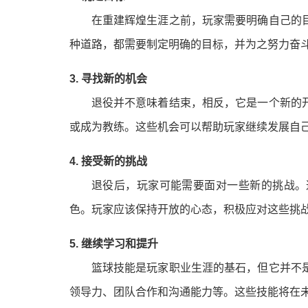
在重建辉煌生涯之前，玩家需要明确自己的
种道路，都需要制定明确的目标，并为之努力奋
3. 寻找新的机会
退役并不意味着结束，相反，它是一个新的
或成为教练。这些机会可以帮助玩家继续发展自
4. 接受新的挑战
退役后，玩家可能需要面对一些新的挑战。
色。玩家应该保持开放的心态，积极应对这些挑
5. 继续学习和提升
篮球技能是玩家职业生涯的基石，但它并不
领导力、团队合作和沟通能力等。这些技能将在