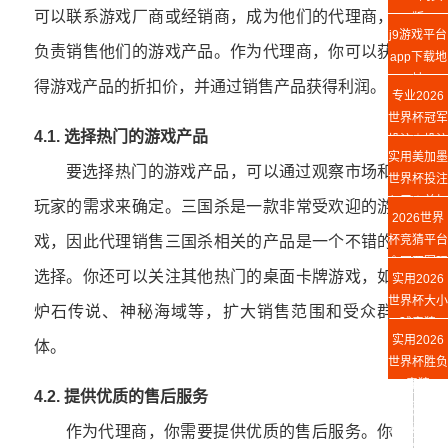
可以联系游戏厂商或经销商，成为他们的代理商，
版
j9游戏平台
负责销售他们的游戏产品。作为代理商，你可以获
app下载地
址
得游戏产品的折扣价，并通过销售产品获得利润。
专业2026
世界杯冠军
4.1. 选择热门的游戏产品
投注｜投注
实用美加墨
平台推荐
要选择热门的游戏产品，可以通过观察市场和
世界杯投注
入口★美加
玩家的需求来确定。三国杀是一款非常受欢迎的游
2026世界
墨世界杯买
杯竞猜平台
戏，因此代理销售三国杀相关的产品是一个不错的
球入口冠亚
◇冠亚军玩
军投注玩法
选择。你还可以关注其他热门的桌面卡牌游戏，如
实用2026
法
与赛前预测
世界杯大小
炉石传说、神秘海域等，扩大销售范围和受众群
球竞猜
实用2026
★2026世
体。
世界杯胜负
界杯让球竞
竞猜
猜冠亚军投
4.2. 提供优质的售后服务
★2026世
注玩法与赛
界杯买胜负
作为代理商，你需要提供优质的售后服务。你
前预测